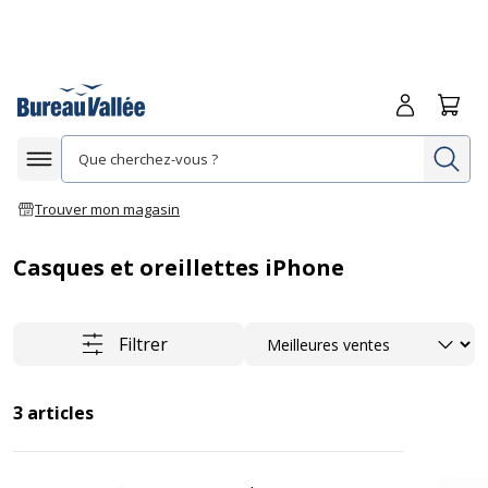
Me connecte
Panie
Re
Afficher la navigation
Trouver mon magasin
Casques et oreillettes iPhone
Trier
Filtrer
3
articles