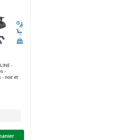
LINE -
s -
 - noir et
panier