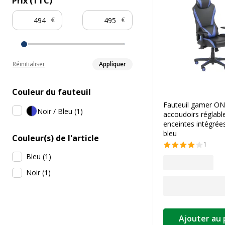
Prix (TTC)
€
€
Réinitialiser
Appliquer
Couleur du fauteuil
Fauteuil gamer ON
Noir / Bleu
(
1
)
accoudoirs réglable
enceintes intégrées
bleu
Couleur(s) de l'article
1
Bleu
(
1
)
Noir
(
1
)
Ajouter au 