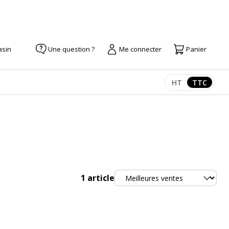
asin
Une question ?
Me connecter
Panier
HT
TTC
Afficher les pr
Afficher
Trier
1
article