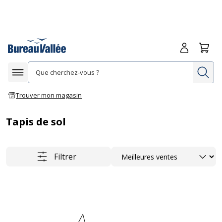
Me connecte
Panie
Re
Afficher la navigation
Trouver mon magasin
Tapis de sol
Trier
Filtrer