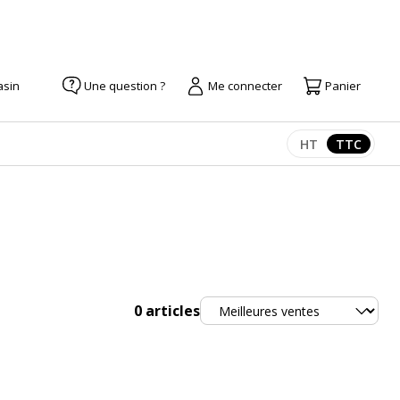
asin
Une question ?
Me connecter
Panier
HT
TTC
Afficher les pr
Afficher
Trier
0
articles