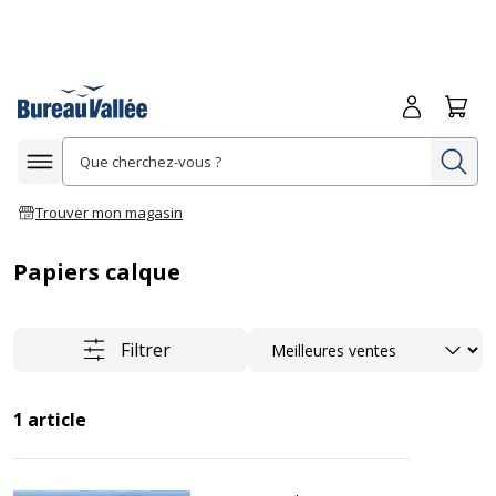
Me connecte
Panie
Re
Afficher la navigation
Trouver mon magasin
Papiers calque
Trier
Filtrer
1
article