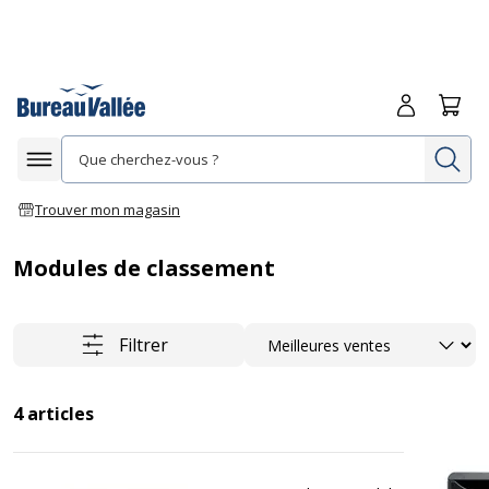
Me connecte
Panie
Re
Afficher la navigation
Trouver mon magasin
Modules de classement
Trier
Filtrer
4
articles