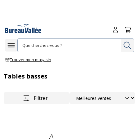
Me connecte
Panie
Re
Afficher la navigation
Trouver mon magasin
Tables basses
Trier
Filtrer