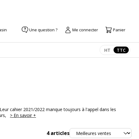
asin
Une question ?
Me connecter
Panier
HT
TTC
Afficher les pr
Afficher
! Leur cahier 2021/2022 manque toujours à l'appel dans les
urs,
> En savoir +
Trier
4
articles