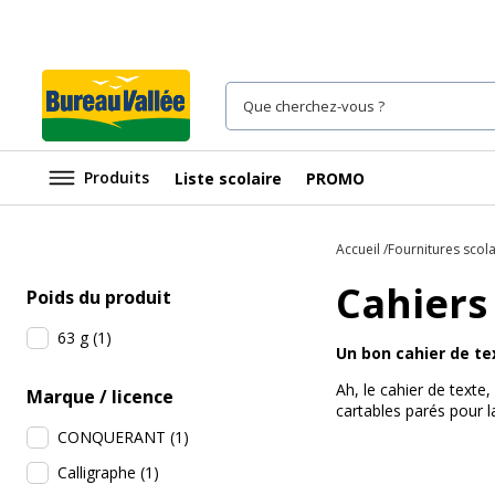
Produits
Liste scolaire
PROMO
Accueil
Fournitures scola
Cahiers
Poids du produit
63 g
(
1
)
Un bon cahier de te
Ah, le cahier de texte
Marque / licence
cartables parés pour l
CONQUERANT
(
1
)
Calligraphe
(
1
)