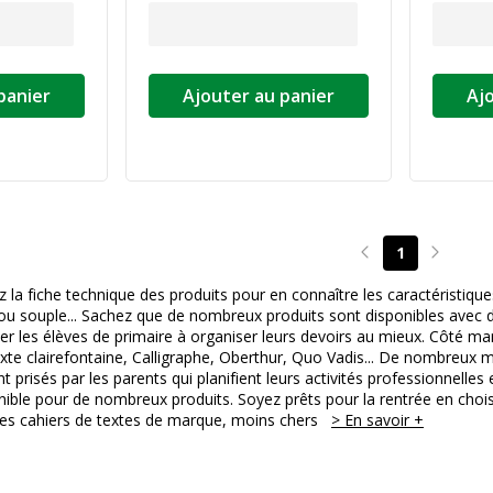
panier
Ajouter au panier
Aj
1
Page précédente
Page su
 la fiche technique des produits pour en connaître les caractéristiques
ou souple... Sachez que de nombreux produits sont disponibles avec d
ider les élèves de primaire à organiser leurs devoirs au mieux. Côté 
exte clairefontaine, Calligraphe, Oberthur, Quo Vadis... De nombreux m
risés par les parents qui planifient leurs activités professionnelles et
nible pour de nombreux produits. Soyez prêts pour la rentrée en chois
es cahiers de textes de marque, moins chers
> En savoir +