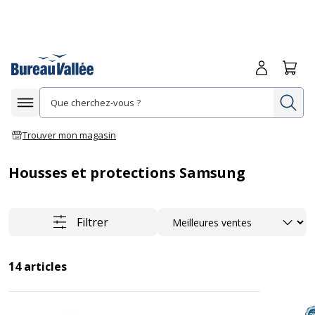
Me connecte
Panie
Re
Afficher la navigation
Trouver mon magasin
Housses et protections Samsung
Trier
Filtrer
14
articles