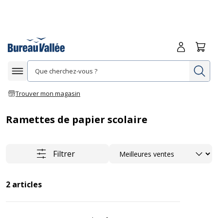
Me connecte
Panie
Re
Afficher la navigation
Trouver mon magasin
Ramettes de papier scolaire
Trier
Filtrer
2
articles