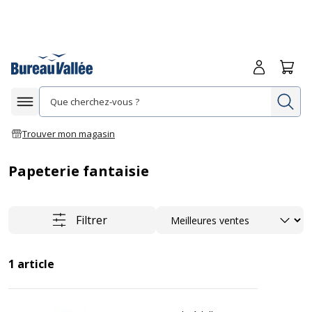
Me connecte
Panie
Re
Afficher la navigation
Trouver mon magasin
Papeterie fantaisie
Trier
Filtrer
1
article