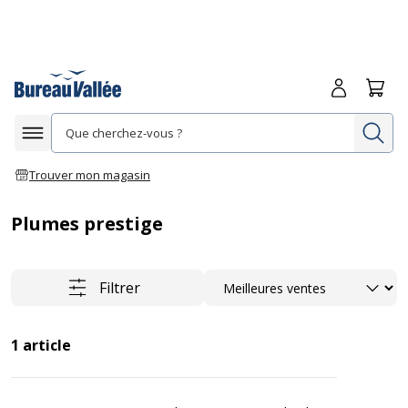
Me connecte
Panie
Re
Afficher la navigation
Trouver mon magasin
Plumes prestige
Trier
Filtrer
1
article