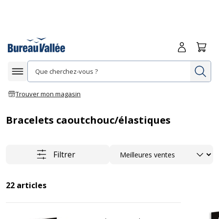
Me connecte
Panie
Re
Afficher la navigation
Trouver mon magasin
Bracelets caoutchouc/élastiques
Trier
Filtrer
22
articles