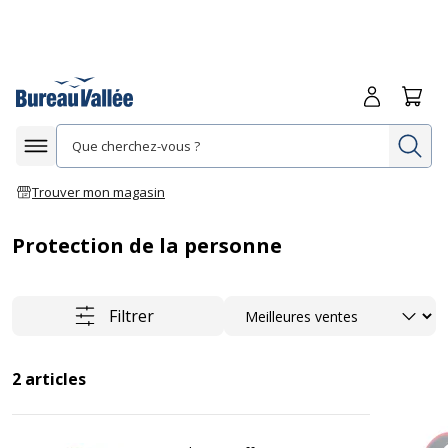
Me connecte
Panie
Re
Afficher la navigation
Trouver mon magasin
Protection de la personne
Trier
Filtrer
2
articles