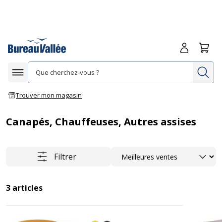
Me connecte
Panie
Re
Afficher la navigation
Trouver mon magasin
Canapés, Chauffeuses, Autres assises
Trier
Filtrer
3
articles