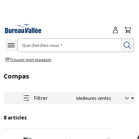
Me connecte
Panie
Re
Afficher la navigation
Trouver mon magasin
Compas
Trier
Filtrer
8
articles