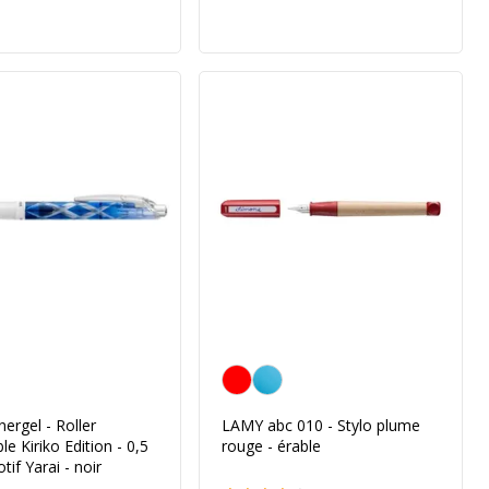
Rouge
nergel - Roller
LAMY abc 010 - Stylo plume
le Kiriko Edition - 0,5
rouge - érable
if Yarai - noir