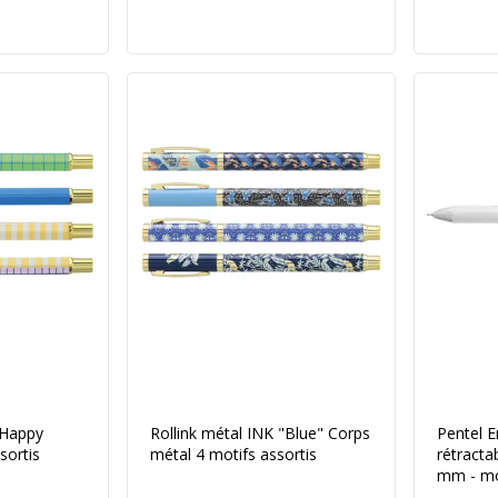
"Happy
Rollink métal INK "Blue" Corps
Pentel E
sortis
métal 4 motifs assortis
rétractab
mm - mot