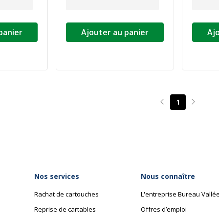
panier
Ajouter au panier
Aj
1
Page précédente
Page su
Nos services
Nous connaître
Rachat de cartouches
L'entreprise Bureau Vallé
Reprise de cartables
Offres d’emploi