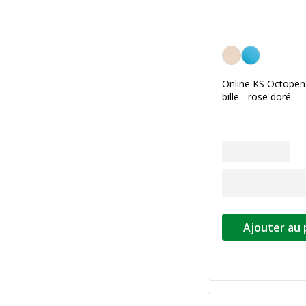
Rose doré
Online KS Octopen 
bille - rose doré
Ajouter au 