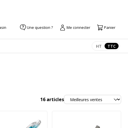
asin
Une question ?
Me connecter
Panier
HT
TTC
Afficher les pr
Afficher
Trier
16
articles