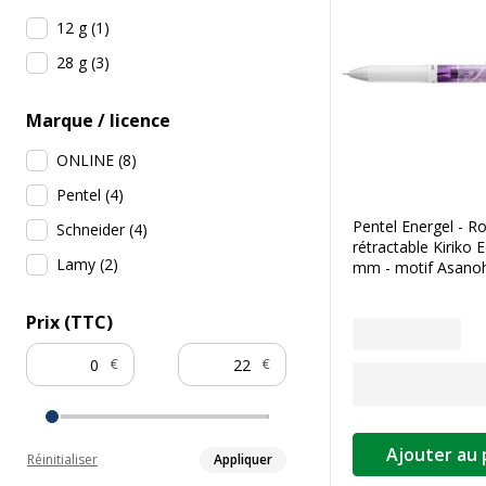
12 g
(
1
)
28 g
(
3
)
Marque / licence
ONLINE
(
8
)
Pentel
(
4
)
Pentel Energel - Ro
Schneider
(
4
)
rétractable Kiriko E
Lamy
(
2
)
mm - motif Asanoh
Prix (TTC)
€
€
Ajouter au 
Réinitialiser
Appliquer