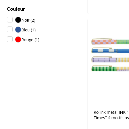
Couleur
Noir
(
2
)
Bleu
(
1
)
Rouge
(
1
)
Rollink métal INK 
Times" 4 motifs as