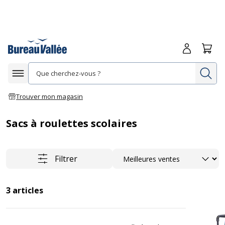
Me connecte
Panie
Re
Afficher la navigation
Trouver mon magasin
Sacs à roulettes scolaires
Trier
Filtrer
3
articles