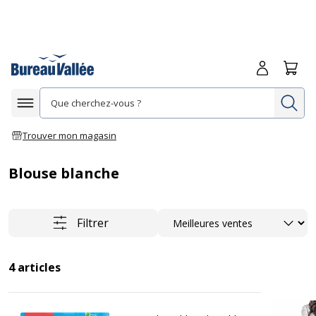
Me connecte
Panie
Re
Afficher la navigation
Trouver mon magasin
Blouse blanche
Trier
Filtrer
4
articles