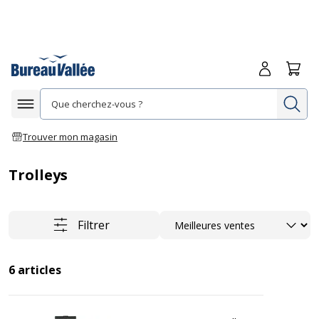
Me connecte
Panie
Re
Afficher la navigation
Trouver mon magasin
Trolleys
Trier
Filtrer
6
articles