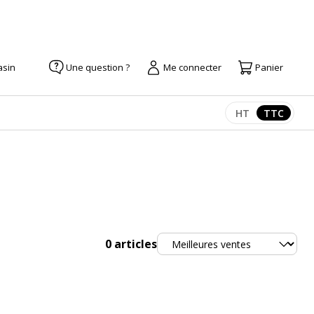
asin
Une question ?
Me connecter
Panier
HT
TTC
Afficher les pr
Afficher
Trier
0
articles