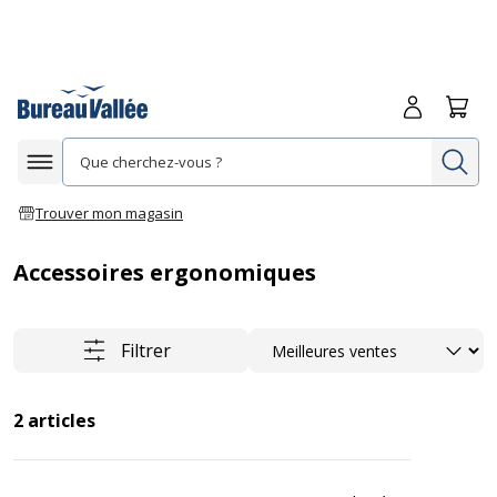
Me connecte
Panie
Re
Afficher la navigation
Trouver mon magasin
Accessoires ergonomiques
Trier
Filtrer
2
articles