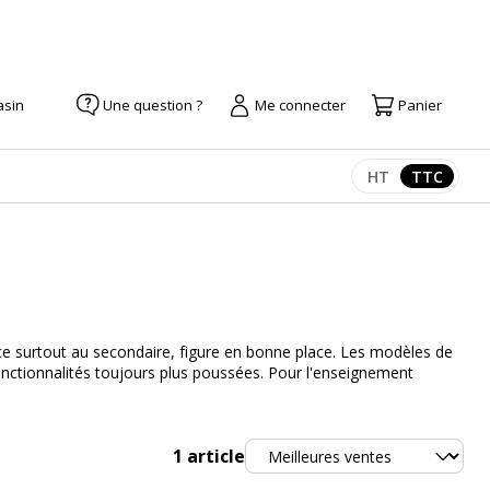
asin
Une question ?
Me connecter
Panier
HT
TTC
Afficher les pr
Afficher
trice surtout au secondaire, figure en bonne place. Les modèles de
onctionnalités toujours plus poussées. Pour l'enseignement
Trier
1
article