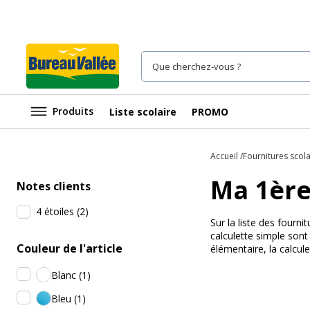
Produits
Liste scolaire
PROMO
Accueil
Fournitures scola
Ma 1ère
Notes clients
4 étoiles
(
2
)
Sur la liste des fourn
calculette simple son
Couleur de l'article
élémentaire, la calcul
Blanc
(
1
)
Bleu
(
1
)