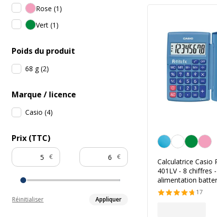
Rose
(
1
)
Vert
(
1
)
Poids du produit
68 g
(
2
)
Marque / licence
Casio
(
4
)
Prix (TTC)
Bleu
€
€
Calculatrice Casio 
401LV - 8 chiffres -
alimentation batter
17
Réinitialiser
Appliquer