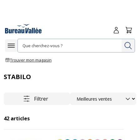
Me connecte
Panie
Re
Afficher la navigation
Trouver mon magasin
STABILO
Trier
Filtrer
42
articles