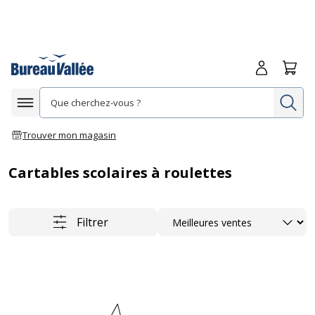
Me connecte
Panie
Re
Afficher la navigation
Trouver mon magasin
Cartables scolaires à roulettes
Trier
Filtrer