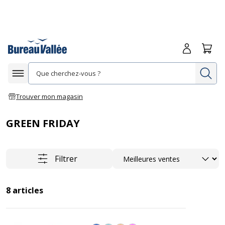
Me connecte
Panie
Re
Afficher la navigation
Trouver mon magasin
GREEN FRIDAY
Trier
Filtrer
8
articles