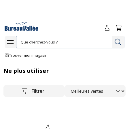
Me connecte
Panie
Re
Afficher la navigation
Trouver mon magasin
Ne plus utiliser
Trier
Filtrer