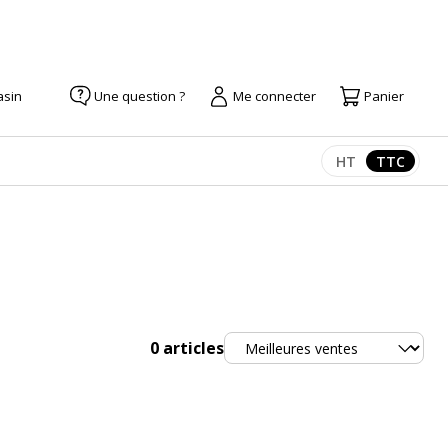
asin
Une question ?
Me connecter
Panier
HT
TTC
Afficher les pr
Afficher
Trier
0
articles