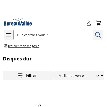
Me connecte
Panie
Re
Afficher la navigation
Trouver mon magasin
Disques dur
Trier
Filtrer