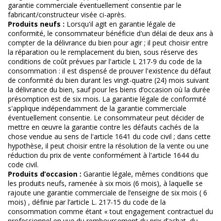
garantie commerciale éventuellement consentie par le
fabricant/constructeur visée ci-après.
Produits neufs :
Lorsqu'il agit en garantie légale de
conformité, le consommateur bénéficie d'un délai de deux ans à
compter de la délivrance du bien pour agir ; il peut choisir entre
la réparation ou le remplacement du bien, sous réserve des
conditions de coût prévues par l'article L 217-9 du code de la
consommation : il est dispensé de prouver l'existence du défaut
de conformité du bien durant les vingt-quatre (24) mois suivant
la délivrance du bien, sauf pour les biens d’occasion où la durée
présomption est de six mois. La garantie légale de conformité
s'applique indépendamment de la garantie commerciale
éventuellement consentie. Le consommateur peut décider de
mettre en œuvre la garantie contre les défauts cachés de la
chose vendue au sens de l'article 1641 du code civil ; dans cette
hypothèse, il peut choisir entre la résolution de la vente ou une
réduction du prix de vente conformément à l'article 1644 du
code civil.
Produits d’occasion :
Garantie légale, mêmes conditions que
les produits neufs, ramenée à six mois (6 mois), à laquelle se
rajoute une garantie commerciale de l’enseigne de six mois ( 6
mois) , définie par l’article L. 217-15 du code de la
consommation comme étant « tout engagement contractuel du
professionnel en vue du remboursement du prix d’achat, du