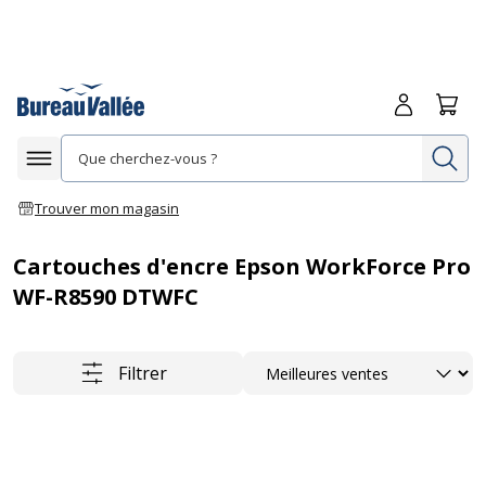
Me connecte
Panie
Re
Afficher la navigation
Trouver mon magasin
Cartouches d'encre Epson WorkForce Pro
WF-R8590 DTWFC
Trier
Filtrer