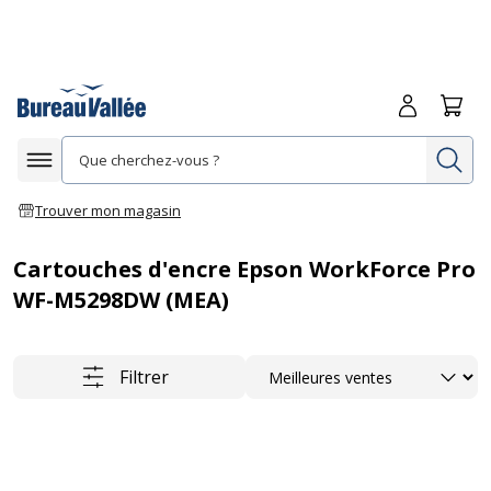
Me connecte
Panie
Re
Afficher la navigation
Trouver mon magasin
Cartouches d'encre Epson WorkForce Pro
WF-M5298DW (MEA)
Trier
Filtrer