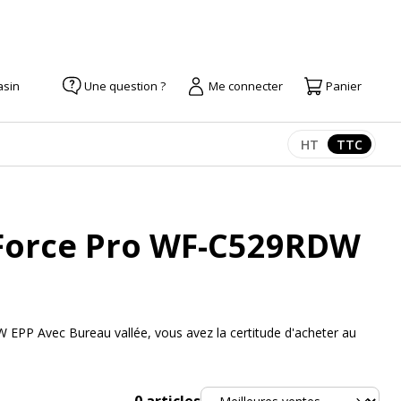
asin
Une question ?
Me connecter
Panier
HT
TTC
Afficher les pr
Afficher
Force Pro WF-C529RDW
EPP Avec Bureau vallée, vous avez la certitude d'acheter au
Trier