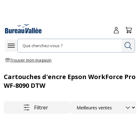
Me connecte
Panie
Re
Afficher la navigation
Trouver mon magasin
Cartouches d'encre Epson WorkForce Pro
WF-8090 DTW
Trier
Filtrer