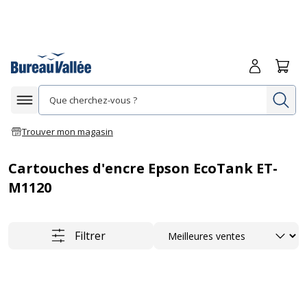
Me connecte
Panie
Re
Afficher la navigation
Trouver mon magasin
Cartouches d'encre Epson EcoTank ET-
M1120
Trier
Filtrer