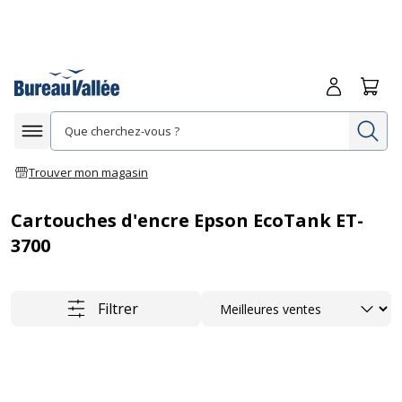
Me connecte
Panie
Re
Afficher la navigation
Trouver mon magasin
Cartouches d'encre Epson EcoTank ET-
3700
Trier
Filtrer