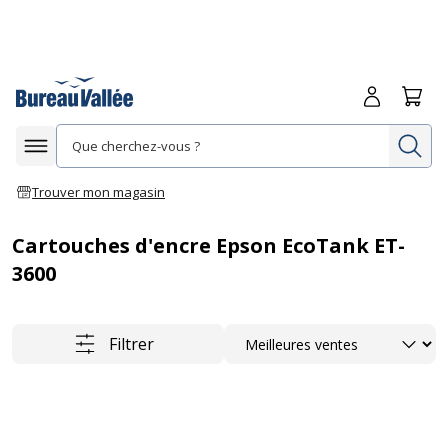
Me connecte
Panie
Re
Afficher la navigation
Trouver mon magasin
Cartouches d'encre Epson EcoTank ET-
3600
Trier
Filtrer