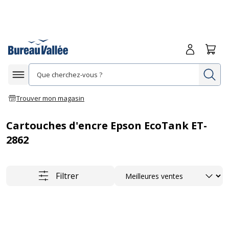
Me connecte
Panie
Re
Afficher la navigation
Trouver mon magasin
Cartouches d'encre Epson EcoTank ET-
2862
Trier
Filtrer