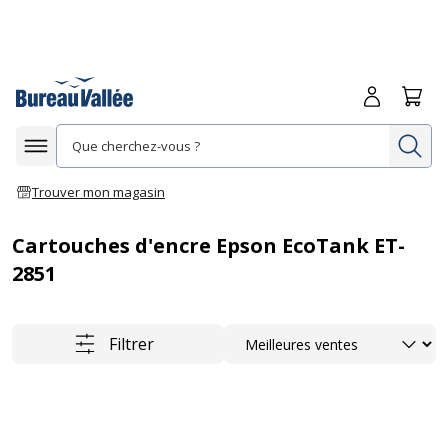
Me connecte
Panie
Re
Afficher la navigation
Trouver mon magasin
Cartouches d'encre Epson EcoTank ET-
2851
Trier
Filtrer