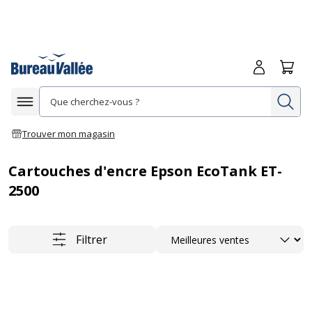
Me connecte
Panie
Re
Afficher la navigation
Trouver mon magasin
Cartouches d'encre Epson EcoTank ET-
2500
Trier
Filtrer