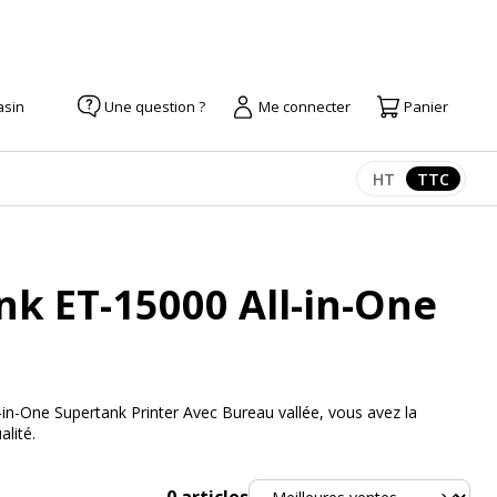
asin
Une question ?
Me connecter
Panier
HT
TTC
Afficher les pr
Afficher
k ET-15000 All-in-One
in-One Supertank Printer Avec Bureau vallée, vous avez la
lité.
Trier