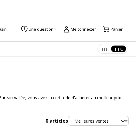
asin
Une question ?
Me connecter
Panier
HT
TTC
Afficher les pr
Afficher
eau vallée, vous avez la certitude d'acheter au meilleur prix
Trier
0
articles